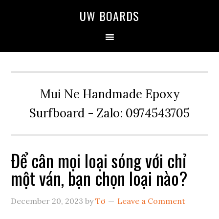
Skip
Skip
Skip
UW BOARDS
to
to
to
primary
main
primary
navigation
content
sidebar
Mui Ne Handmade Epoxy
Surfboard - Zalo: 0974543705
Để cân mọi loại sóng với chỉ
một ván, bạn chọn loại nào?
December 20, 2023
by
Tơ
Leave a Comment