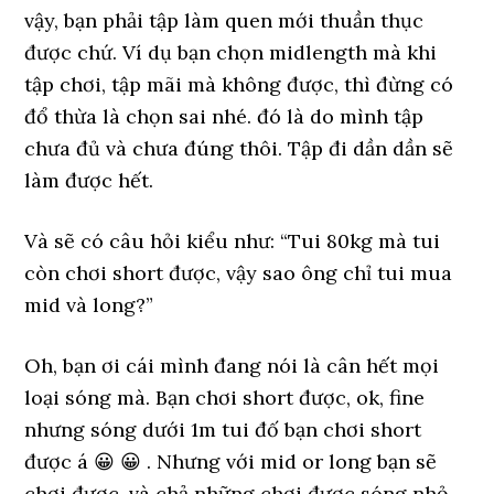
vậy, bạn phải tập làm quen mới thuần thục
được chứ. Ví dụ bạn chọn midlength mà khi
tập chơi, tập mãi mà không được, thì đừng có
đổ thừa là chọn sai nhé. đó là do mình tập
chưa đủ và chưa đúng thôi. Tập đi dần dần sẽ
làm được hết.
Và sẽ có câu hỏi kiểu như: “Tui 80kg mà tui
còn chơi short được, vậy sao ông chỉ tui mua
mid và long?”
Oh, bạn ơi cái mình đang nói là cân hết mọi
loại sóng mà. Bạn chơi short được, ok, fine
nhưng sóng dưới 1m tui đố bạn chơi short
được á 😀 😀 . Nhưng với mid or long bạn sẽ
chơi được. và chả những chơi được sóng nhỏ