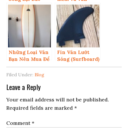
cứng
Những Loại Ván
Fin Ván Lướt
Bạn Nên Mua Để
Sóng (Surfboard)
Làm Dịch Vụ
Là gì?
Lướt Sóng
Filed Under:
Blog
Reader
Leave a Reply
Interactions
Your email address will not be published.
Required fields are marked
*
Comment
*