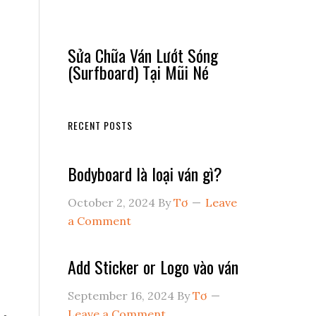
Sửa Chữa Ván Lướt Sóng
(Surfboard) Tại Mũi Né
RECENT POSTS
Bodyboard là loại ván gì?
October 2, 2024
By
Tơ
Leave
a Comment
Add Sticker or Logo vào ván
September 16, 2024
By
Tơ
Leave a Comment