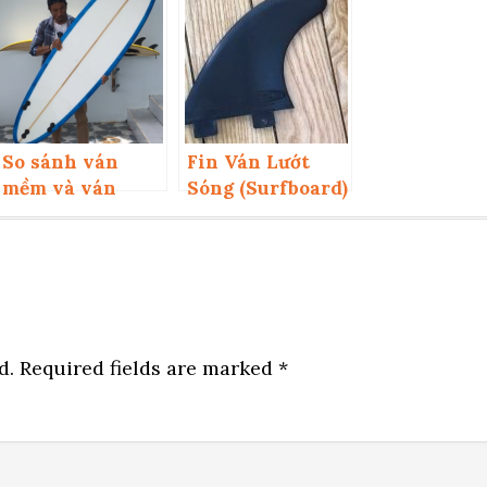
So sánh ván
Fin Ván Lướt
mềm và ván
Sóng (Surfboard)
cứng
Là gì?
d.
Required fields are marked
*