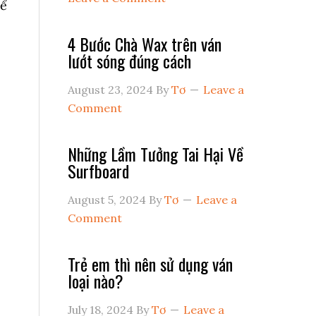
để
4 Bước Chà Wax trên ván
lướt sóng đúng cách
August 23, 2024
By
Tơ
Leave a
Comment
Những Lầm Tưởng Tai Hại Về
Surfboard
August 5, 2024
By
Tơ
Leave a
Comment
Trẻ em thì nên sử dụng ván
loại nào?
July 18, 2024
By
Tơ
Leave a