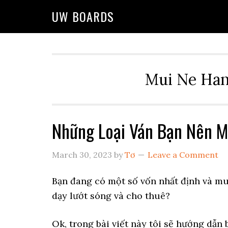
Skip
Skip
Skip
UW BOARDS
to
to
to
primary
main
primary
navigation
content
sidebar
Mui Ne Han
Những Loại Ván Bạn Nên M
March 30, 2023
by
Tơ
Leave a Comment
Bạn đang có một số vốn nhất định và m
dạy lướt sóng và cho thuê?
Ok, trong bài viết này tôi sẽ hướng dẫn 