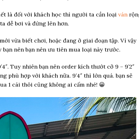
ết là đối với khách học thì người ta cần loại
ván
rộn
ta dễ bơi và đứng lên hơn.
ới vừa biết chơi, hoặc đang ở giai đoạn tập. Vì vậy
ậy bạn nên bạn nên ưu tiên mua loại này trước.
9’4″. Tuy nhiên bạn nên order kích thướt cỡ 9 – 9’2″
ng phù hợp với khách nữa. 9’4″ thì lớn quá. bạn sẽ
mua 1 cái thôi cũng không ai cấm nhé! 😀