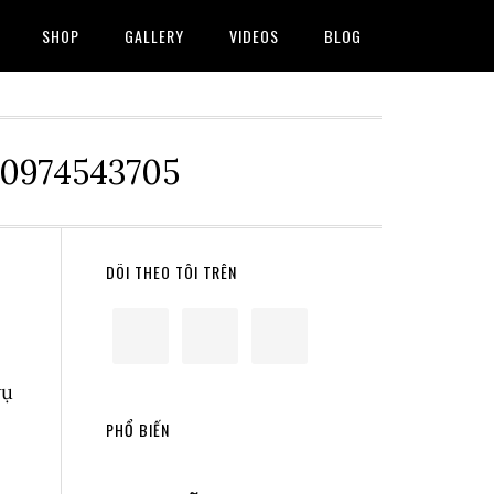
SHOP
GALLERY
VIDEOS
BLOG
 0974543705
Primary
DÕI THEO TÔI TRÊN
Sidebar
vụ
PHỔ BIẾN