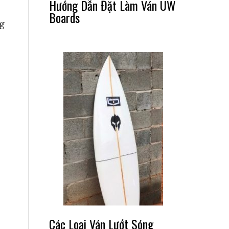
Hướng Dẫn Đặt Làm Ván UW
Boards
g
Các Loại Ván Lướt Sóng