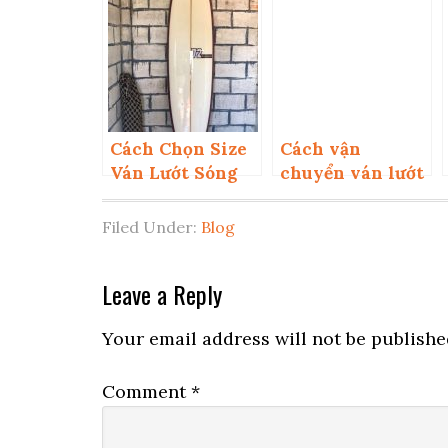
Cách Chọn Size
Cách vận
Ván Lướt Sóng
chuyển ván lướt
Phù Hợp Với Bạn
sóng đi lướt?
Filed Under:
Blog
Reader
Leave a Reply
Interactions
Your email address will not be publishe
Comment
*