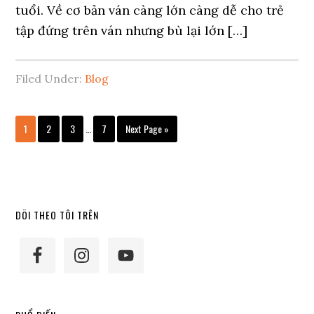
tuổi. Về cơ bản ván càng lớn càng dễ cho trẻ
tập đứng trên ván nhưng bù lại lớn […]
Filed Under:
Blog
Interim
Page
Page
Page
Page
Go
1
2
3
…
7
Next Page »
pages
to
omitted
Primary
DÕI THEO TÔI TRÊN
Sidebar