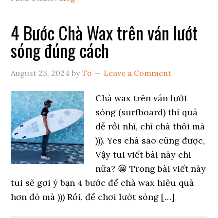
4 Bước Chà Wax trên ván lướt
sóng đúng cách
August 23, 2024
by
Tơ
Leave a Comment
Chà wax trên ván lướt
sóng (surfboard) thì quá
dễ rồi nhỉ, chỉ chà thôi mà
))). Yes chà sao cũng được,
Vậy tui viết bài này chi
nữa? 😀 Trong bài viết này
tui sẽ gợi ý bạn 4 bước để chà wax hiệu quả
hơn đó mà ))) Rồi, để chơi lướt sóng […]