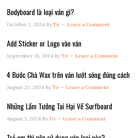
Bodyboard là loại ván gì?
October 2, 2024
By
Tơ
Leave a Comment
Add Sticker or Logo vào ván
September 16, 2024
By
Tơ
Leave a Comment
4 Bước Chà Wax trên ván lướt sóng đúng cách
August 23, 2024
By
Tơ
Leave a Comment
Những Lầm Tưởng Tai Hại Về Surfboard
August 5, 2024
By
Tơ
Leave a Comment
Trẻ em thì nên sử dụng ván loại nào?