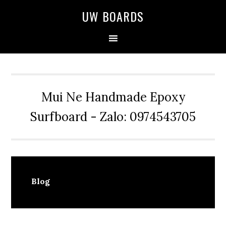
Skip
Skip
Skip
UW BOARDS
to
to
to
primary
main
primary
navigation
content
sidebar
Mui Ne Handmade Epoxy
Surfboard - Zalo: 0974543705
Blog