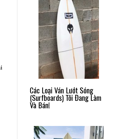
ó
í
Các Loại Ván Lướt Sóng
(Surfboards) Tôi Đang Làm
Và Bán!