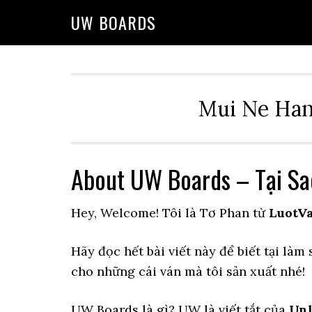
Skip
Skip
Skip
UW BOARDS
to
to
to
primary
main
primary
navigation
content
sidebar
Mui Ne Han
About UW Boards – Tại S
Hey, Welcome! Tôi là Tơ Phan từ
LuotV
Hãy đọc hết bài viết này để biết tại là
cho những cái ván mà tôi sản xuất nhé!
UW Boards là gì? UW là viết tắt của
Unl