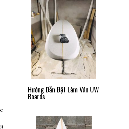
Hướng Dẫn Đặt Làm Ván UW
Boards
ặc
ời