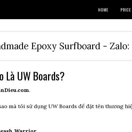
HOME
PRICE
dmade Epoxy Surfboard - Zalo:
ao Là UW Boards?
anDieu.com
.
m sao mà tôi sử dụng UW Boards để đặt tên thương hi
eash Warrior
.