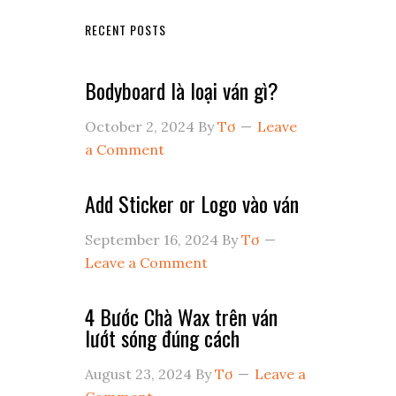
RECENT POSTS
Bodyboard là loại ván gì?
October 2, 2024
By
Tơ
Leave
a Comment
Add Sticker or Logo vào ván
September 16, 2024
By
Tơ
Leave a Comment
4 Bước Chà Wax trên ván
lướt sóng đúng cách
August 23, 2024
By
Tơ
Leave a