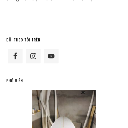
Primary
DÕI THEO TÔI TRÊN
Sidebar
PHỔ BIẾN