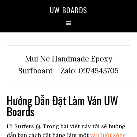
Skip
Skip
Skip
UW BOARDS
to
to
to
primary
main
primary
navigation
content
sidebar
Mui Ne Handmade Epoxy
Surfboard - Zalo: 0974543705
Hướng Dẫn Đặt Làm Ván UW
Boards
Hi Surfers ))), Trong bài viết này tôi sẽ hướng
dẫn bạn cách đặt hàng làm một
ván lướt sóng