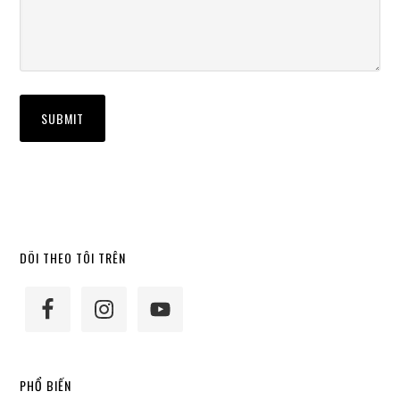
Primary
DÕI THEO TÔI TRÊN
Sidebar
PHỔ BIẾN