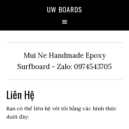
Skip
Skip
Skip
UW BOARDS
to
to
to
primary
main
primary
navigation
content
sidebar
Mui Ne Handmade Epoxy
Surfboard - Zalo: 0974543705
Liên Hệ
Bạn có thể liên hệ với tôi bằng các hình thức
dưới đây: