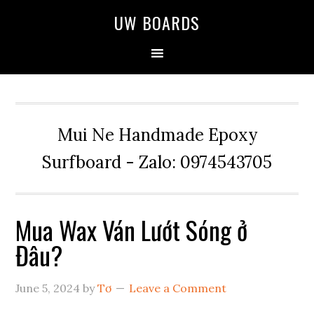
Skip
Skip
Skip
UW BOARDS
to
to
to
primary
main
primary
navigation
content
sidebar
Mui Ne Handmade Epoxy
Surfboard - Zalo: 0974543705
Mua Wax Ván Lướt Sóng ở
Đâu?
June 5, 2024
by
Tơ
Leave a Comment