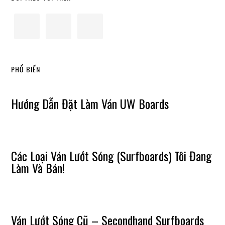
Primary
Sidebar
PHỔ BIẾN
Hướng Dẫn Đặt Làm Ván UW Boards
Các Loại Ván Lướt Sóng (Surfboards) Tôi Đang
Làm Và Bán!
Ván Lướt Sóng Cũ – Secondhand Surfboards