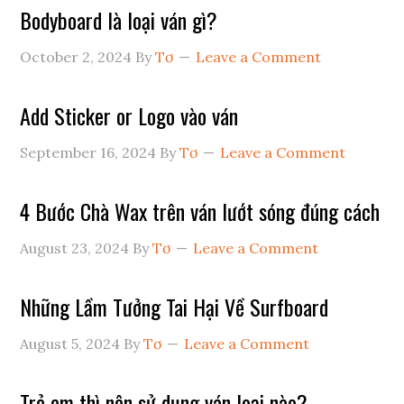
Bodyboard là loại ván gì?
October 2, 2024
By
Tơ
Leave a Comment
Add Sticker or Logo vào ván
September 16, 2024
By
Tơ
Leave a Comment
4 Bước Chà Wax trên ván lướt sóng đúng cách
August 23, 2024
By
Tơ
Leave a Comment
Những Lầm Tưởng Tai Hại Về Surfboard
August 5, 2024
By
Tơ
Leave a Comment
Trẻ em thì nên sử dụng ván loại nào?