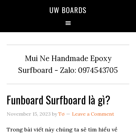
Skip
Skip
Skip
UW BOARDS
to
to
to
primary
main
primary
navigation
content
sidebar
Mui Ne Handmade Epoxy
Surfboard - Zalo: 0974543705
Funboard Surfboard là gì?
November 15, 2023
by
Tơ
Leave a Comment
Trong bài viết này chúng ta sẽ tìm hiểu về