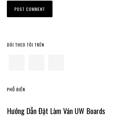
Primary
DÕI THEO TÔI TRÊN
Sidebar
PHỔ BIẾN
Hướng Dẫn Đặt Làm Ván UW Boards