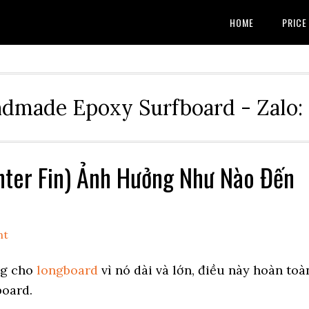
HOME
PRICE
dmade Epoxy Surfboard - Zalo:
nter Fin) Ảnh Hưởng Như Nào Đến
nt
ụng cho
longboard
vì nó dài và lớn, điều này hoàn toà
board.