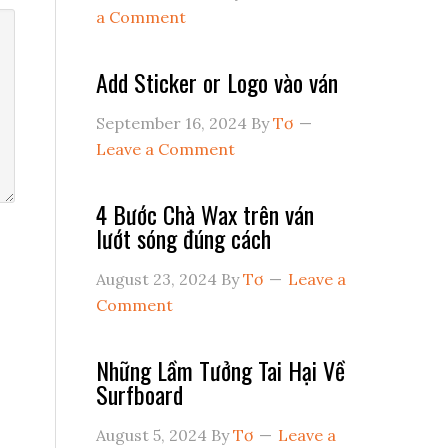
a Comment
Add Sticker or Logo vào ván
September 16, 2024
By
Tơ
Leave a Comment
4 Bước Chà Wax trên ván
lướt sóng đúng cách
August 23, 2024
By
Tơ
Leave a
Comment
Những Lầm Tưởng Tai Hại Về
Surfboard
August 5, 2024
By
Tơ
Leave a