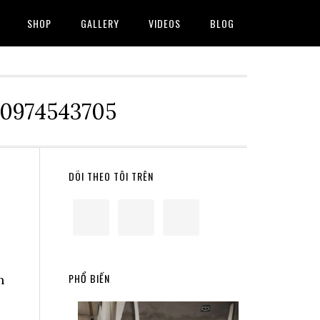
SHOP
GALLERY
VIDEOS
BLOG
 0974543705
Primary
DÕI THEO TÔI TRÊN
Sidebar
PHỔ BIẾN
n