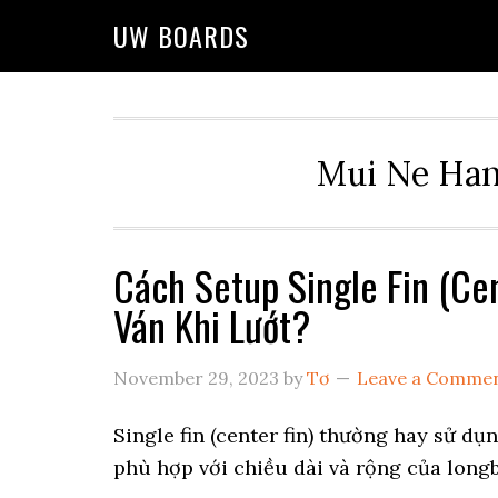
Skip
Skip
Skip
UW BOARDS
to
to
to
primary
main
primary
navigation
content
sidebar
Mui Ne Han
Cách Setup Single Fin (Ce
Ván Khi Lướt?
November 29, 2023
by
Tơ
Leave a Comme
Single fin (center fin) thường hay sử d
phù hợp với chiều dài và rộng của long