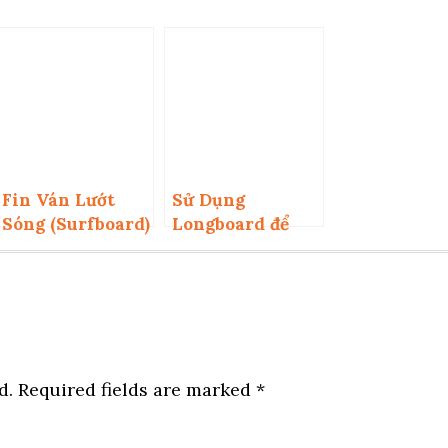
Fin Ván Lướt
Sử Dụng
Sóng (Surfboard)
Longboard để
Là gì?
chơi sóng lớn
được không?
d.
Required fields are marked
*