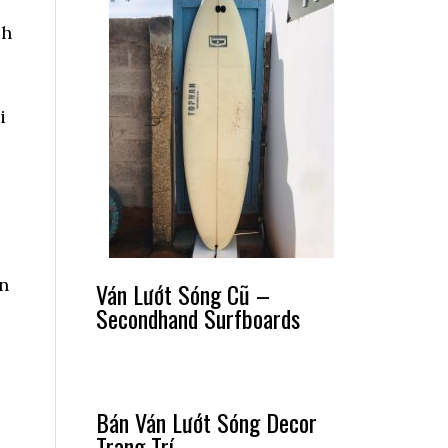
ch
i
in
Ván Lướt Sóng Cũ –
Secondhand Surfboards
Bán Ván Lướt Sóng Decor
Trang Trí