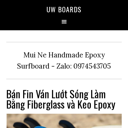
Skip
Skip
Skip
UW BOARDS
to
to
to
primary
main
primary
navigation
content
sidebar
Mui Ne Handmade Epoxy
Surfboard - Zalo: 0974543705
Bán Fin Ván Lướt Sóng Làm
Bằng Fiberglass và Keo Epoxy