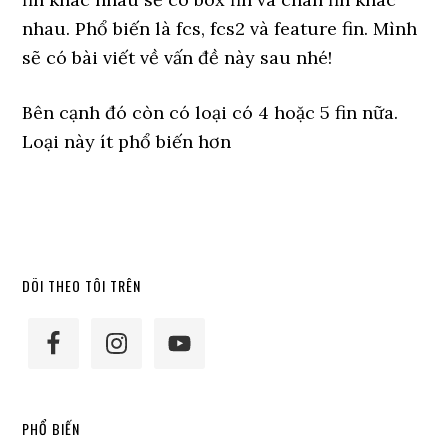
nhau. Phổ biến là fcs, fcs2 và feature fin. Mình
sẽ có bài viết về vấn đề này sau nhé!
Bên cạnh đó còn có loại có 4 hoặc 5 fin nữa.
Loại này ít phổ biến hơn
Primary
DÕI THEO TÔI TRÊN
Sidebar
PHỔ BIẾN